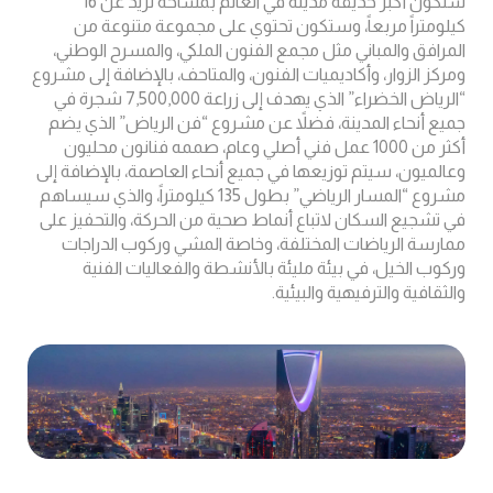
ستكون أكبر حديقة مدينة في العالم بمساحة تزيد عن 16
كيلومتراً مربعاً، وستكون تحتوي على مجموعة متنوعة من
المرافق والمباني مثل مجمع الفنون الملكي، والمسرح الوطني،
ومركز الزوار، وأكاديميات الفنون، والمتاحف، بالإضافة إلى مشروع
“الرياض الخضراء” الذي يهدف إلى زراعة 7,500,000 شجرة في
جميع أنحاء المدينة، فضلاً عن مشروع “فن الرياض” الذي يضم
أكثر من 1000 عمل فني أصلي وعام، صممه فنانون محليون
وعالميون، سيتم توزيعها في جميع أنحاء العاصمة، بالإضافة إلى
مشروع “المسار الرياضي” بطول 135 كيلومتراً، والذي سيساهم
في تشجيع السكان لاتباع أنماط صحية من الحركة، والتحفيز على
ممارسة الرياضات المختلفة، وخاصة المشي وركوب الدراجات
وركوب الخيل، في بيئة مليئة بالأنشطة والفعاليات الفنية
والثقافية والترفيهية والبيئية.