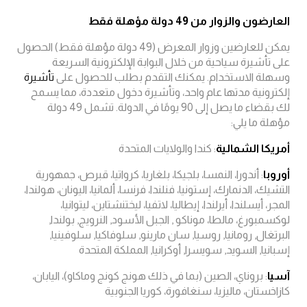
العارضون والزوار من 49 دولة مؤهلة فقط
يمكن للعارضين وزوار المعرض (49 دولة مؤهلة فقط) الحصول
على تأشيرة سياحية من خلال البوابة الإلكترونية السريعة
وسهلة الاستخدام. يمكنك التقدم بطلب للحصول على
تأشيرة
إلكترونية مدتها عام واحد، وتأشيرة دخول متعددة، مما يسمح
لك بقضاء ما يصل إلى 90 يومًا في الدولة. تشمل 49 دولة
مؤهلة ما يلي:
أمريكا الشمالية
: كندا والولايات المتحدة
أوروبا
: أندورا، النمسا، بلجيكا، بلغاريا، كرواتيا، قبرص، جمهورية
التشيك، الدنمارك، إستونيا، فنلندا، فرنسا، ألمانيا، اليونان، هولندا،
المجر، أيسلندا، أيرلندا، إيطاليا، لاتفيا، ليختنشتاين، ليتوانيا،
لوكسمبورغ، مالطا، موناكو , الجبل الأسود, النرويج, بولندا,
البرتغال, رومانيا, روسيا, سان مارينو, سلوفاكيا, سلوفينيا,
إسبانيا, السويد, سويسرا, أوكرانيا, المملكة المتحدة
آسيا
: بروناي، الصين (بما في ذلك هونج كونج وماكاو)، اليابان،
كازاخستان، ماليزيا، سنغافورة، كوريا الجنوبية