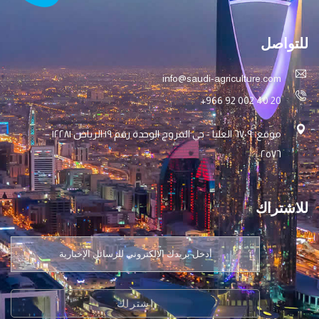
للتواصل
info@saudi-agriculture.com
+966 92 002 40 20
موقع: ٦۷۰۹ العليا - حي المروج الوحدة رقم ۱۹ الرياض ۱۲۲۸۱ –
۲٥۷٦
للاشتراك