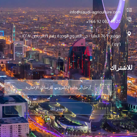
info@saudi-agriculture.com
+966 92 002 40 20
موقع: ٦۷۰۹ العليا - حي المروج الوحدة رقم ۱۹ الرياض ۱۲۲۸۱ –
۲٥۷٦
للاشتراك