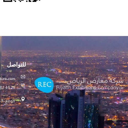
للتواصل
lture.com
002 40 20
موقع: ٦۷۰۹ العليا - حي المروج الوحدة رقم ۱۹ الرياض ۱۲۲۸۱ – ۲٥۷٦