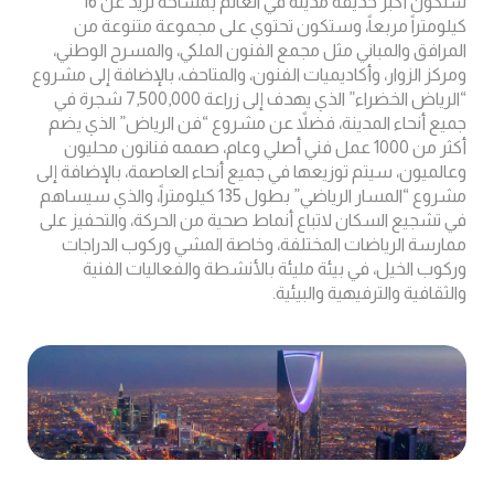
ستكون أكبر حديقة مدينة في العالم بمساحة تزيد عن 16
كيلومتراً مربعاً، وستكون تحتوي على مجموعة متنوعة من
المرافق والمباني مثل مجمع الفنون الملكي، والمسرح الوطني،
ومركز الزوار، وأكاديميات الفنون، والمتاحف، بالإضافة إلى مشروع
“الرياض الخضراء” الذي يهدف إلى زراعة 7,500,000 شجرة في
جميع أنحاء المدينة، فضلاً عن مشروع “فن الرياض” الذي يضم
أكثر من 1000 عمل فني أصلي وعام، صممه فنانون محليون
وعالميون، سيتم توزيعها في جميع أنحاء العاصمة، بالإضافة إلى
مشروع “المسار الرياضي” بطول 135 كيلومتراً، والذي سيساهم
في تشجيع السكان لاتباع أنماط صحية من الحركة، والتحفيز على
ممارسة الرياضات المختلفة، وخاصة المشي وركوب الدراجات
وركوب الخيل، في بيئة مليئة بالأنشطة والفعاليات الفنية
والثقافية والترفيهية والبيئية.