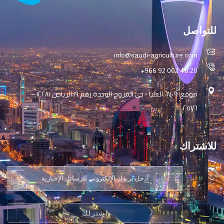
للتواصل
info@saudi-agriculture.com
+966 92 002 40 20
موقع: ٦۷۰۹ العليا - حي المروج الوحدة رقم ۱۹ الرياض ۱۲۲۸۱ –
۲٥۷٦
للاشتراك