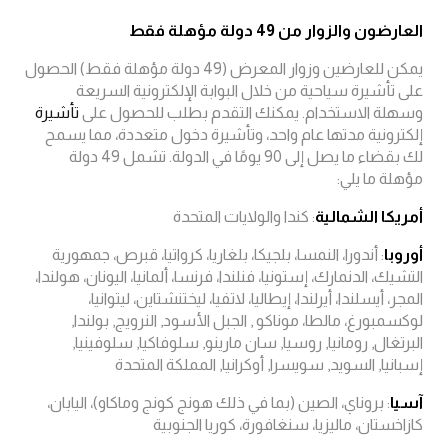
العارضون والزوار من 49 دولة مؤهلة فقط
يمكن للعارضين وزوار المعرض (49 دولة مؤهلة فقط) الحصول
على تأشيرة سياحية من خلال البوابة الإلكترونية السريعة
وسهلة الاستخدام. يمكنك التقدم بطلب للحصول على
تأشيرة
إلكترونية مدتها عام واحد، وتأشيرة دخول متعددة، مما يسمح
لك بقضاء ما يصل إلى 90 يومًا في الدولة. تشمل 49 دولة
مؤهلة ما يلي:
أمريكا الشمالية
: كندا والولايات المتحدة
أوروبا
: أندورا، النمسا، بلجيكا، بلغاريا، كرواتيا، قبرص، جمهورية
التشيك، الدنمارك، إستونيا، فنلندا، فرنسا، ألمانيا، اليونان، هولندا،
المجر، أيسلندا، أيرلندا، إيطاليا، لاتفيا، ليختنشتاين، ليتوانيا،
لوكسمبورغ، مالطا، موناكو , الجبل الأسود, النرويج, بولندا,
البرتغال, رومانيا, روسيا, سان مارينو, سلوفاكيا, سلوفينيا,
إسبانيا, السويد, سويسرا, أوكرانيا, المملكة المتحدة
آسيا
: بروناي، الصين (بما في ذلك هونج كونج وماكاو)، اليابان،
كازاخستان، ماليزيا، سنغافورة، كوريا الجنوبية