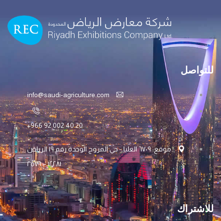
للتواصل
info@saudi-agriculture.com
+966 92 002 40 20
موقع: ٦۷۰۹ العليا - حي المروج الوحدة رقم ۱۹ الرياض
۱۲۲۸۱ – ۲٥۷٦
للاشتراك